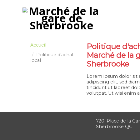
Politique d'ac
Accueil
Marché de la 
Politique d’achat
local
Sherbrooke
Lorem ipsum dolor sit 
adipiscing elit, sed 
tincidunt ut laoreet do
volutpat. Ut wisi enim 
720, Place de la Gar
Sherbrooke QC