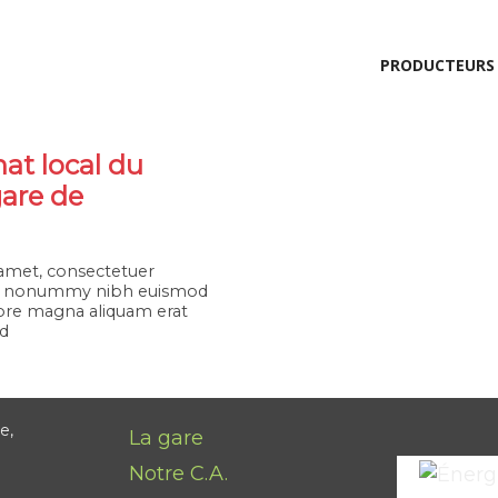
PRODUCTEURS
hat local du
gare de
amet, consectetuer
diam nonummy nibh euismod
lore magna aliquam erat
ad
e,
La gare
Notre C.A.