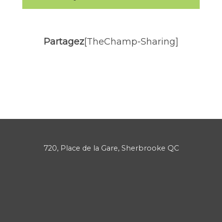
Partagez
[TheChamp-Sharing]
720, Place de la Gare, Sherbrooke QC