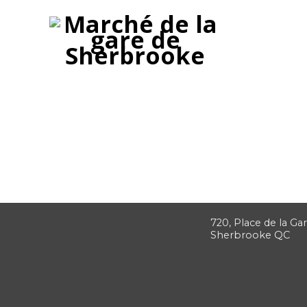
Accueil
Événements
Marché artisans
19 Juin 2022
Marché artisans
720, Place de la Gar
Sherbrooke QC