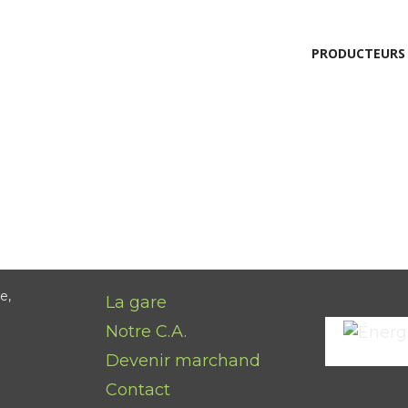
PRODUCTEURS
e,
La gare
Notre C.A.
Devenir marchand
Contact