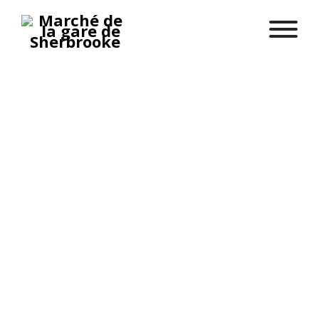
Accueil
Producteurs
Birster
Birster